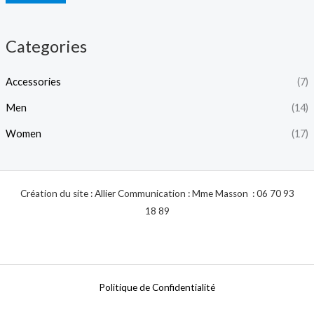
n
x
Categories
Accessories
(7)
Men
(14)
Women
(17)
Création du site : Allier Communication : Mme Masson : 06 70 93
18 89
Politique de Confidentialité