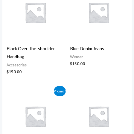
Black Over-the-shoulder
Blue Denim Jeans
Handbag
Women
$
150.00
Accessories
$
150.00
Le
Le
Plage
Promo !
prix
prix
de
initial
actuel
prix :
était :
est :
$150.00
$150.00.
$130.00.
à
$170.00