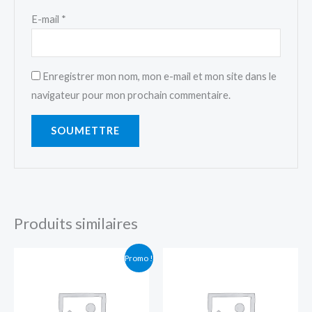
E-mail
*
Enregistrer mon nom, mon e-mail et mon site dans le
navigateur pour mon prochain commentaire.
Produits similaires
Le
Le
Plage
Promo !
prix
prix
de
initial
actuel
prix :
était :
est :
$150.00
$150.00.
$130.00.
à
$180.00