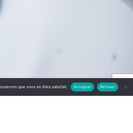
pposerons que vous en êtes satisfait.
Accepter
Refuser