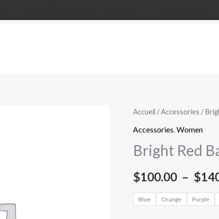
QUE
CHAMBRES D’HÔTES
MARIAGES
EVENEMENTS
quantité
Accueil
/
Accessories
/ Bri
de
Accessories
,
Women
Bright
Bright Red B
Red
Bag
$
100.00
–
$
14
Blue
Orange
Purple