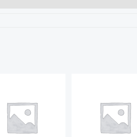
Plage
Plage
de
de
prix :
prix :
$150.00
$25.00
à
à
$180.00
$28.00