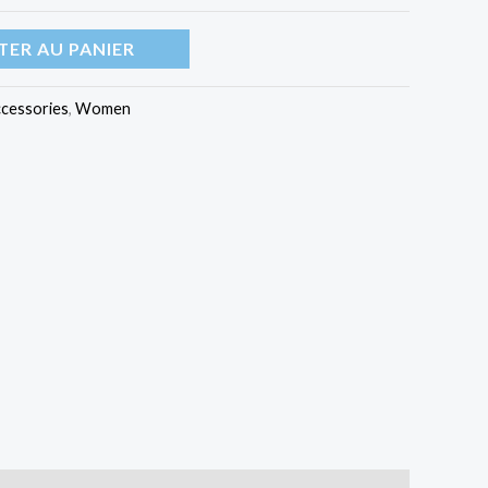
$140.00
TER AU PANIER
cessories
,
Women