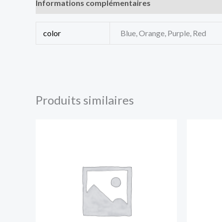
Informations complémentaires
Avis (0)
color
Blue, Orange, Purple, Red
Produits similaires
Plage
de
prix :
$25.00
à
$28.00