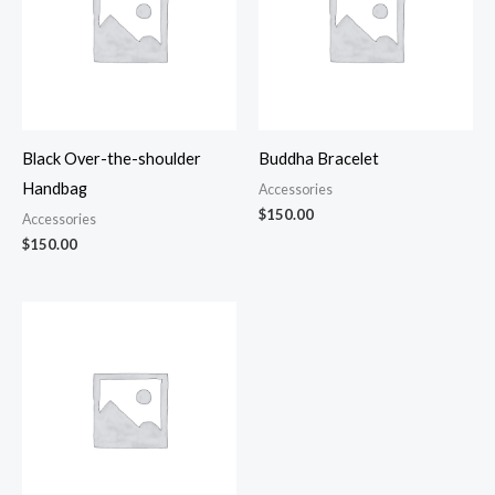
Black Over-the-shoulder
Buddha Bracelet
Handbag
Accessories
$
150.00
Accessories
$
150.00
Plage
de
prix :
$25.00
à
$27.00