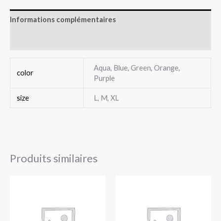
Informations complémentaires
Avis (0)
Aqua, Blue, Green, Orange,
color
Purple
size
L, M, XL
Produits similaires
Plage
de
prix :
$150.00
à