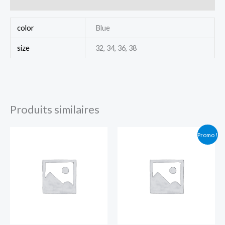
color
Blue
size
32, 34, 36, 38
Produits similaires
Plage
Le
Le
Promo !
de
prix
prix
prix :
initial
actuel
$40.00
était :
est :
à
$150.00.
$120.00.
$45.00