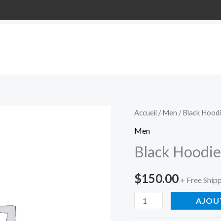
QUE
CHAMBRES D’HÔTES
MARIAGES
EVENEMENTS
quantité
Accueil
/
Men
/ Black Hood
de
Men
Black
Black Hoodie
Hoodie
$
150.00
+ Free Ship
AJOU