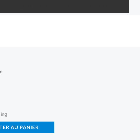
ACTIVITÉS TOURISTIQUES
RÉSERVATION & CONTACT
ie
ping
TER AU PANIER