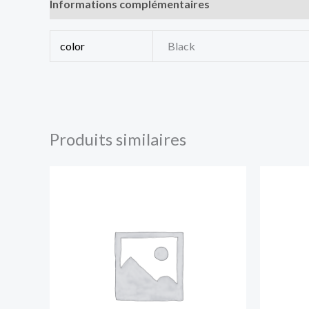
Informations complémentaires
Avis (0)
color
Black
Produits similaires
Plage
de
prix :
$40.00
à
$46.00