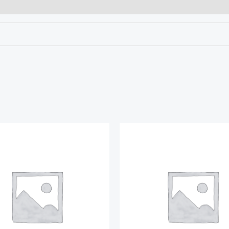
Plage
de
prix :
$250.00
à
$290.00