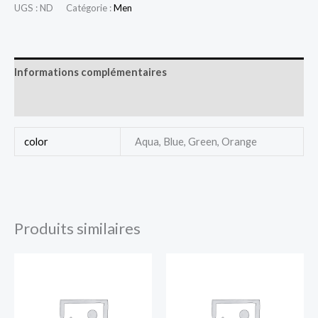
UGS :
ND
Catégorie :
Men
Informations complémentaires
Avis (0)
color
Aqua, Blue, Green, Orange
Produits similaires
Plage
de
prix :
$40.00
à