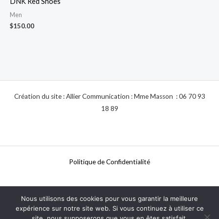
DNK Red Shoes
Men
$
150.00
Création du site : Allier Communication : Mme Masson : 06 70 93
18 89
Politique de Confidentialité
Nous utilisons des cookies pour vous garantir la meilleure
Mentions Légales
expérience sur notre site web. Si vous continuez à utiliser ce
site, nous supposerons que vous en êtes satisfait.